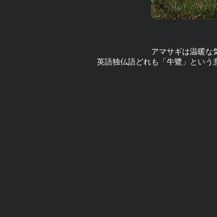
アマサギは温暖な
英語独仏語どれも「牛鷺」という