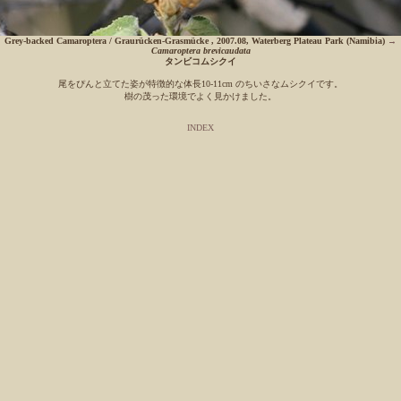
Grey-backed Camaroptera / Graurücken-Grasmücke , 2007.08, Waterberg Plateau Park (Namibia)
→
Camaroptera brevicaudata
タンビコムシクイ
尾をぴんと立てた姿が特徴的な体長10-11cm のちいさなムシクイです。
樹の茂った環境でよく見かけました。
INDEX