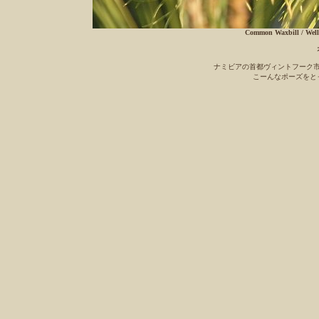
Common Waxbill / Well
ナミビアの首都ヴィントフーク
こーんなポーズをと