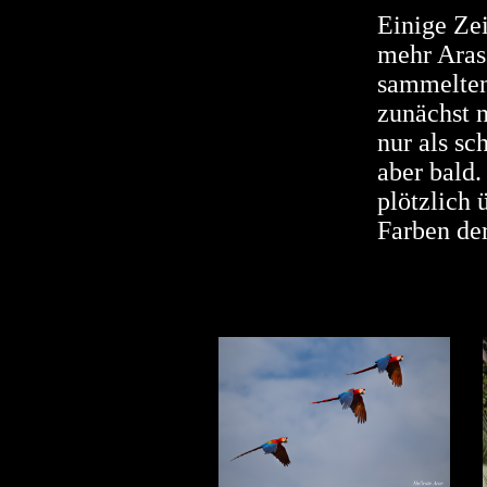
Einige Ze
mehr Aras
sammelten
zunächst n
nur als sc
aber bald.
plötzlich 
Farben der