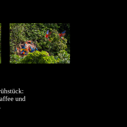
rühstück:
affee und
.