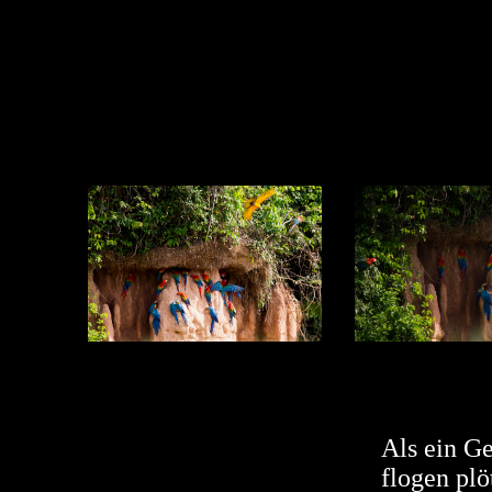
Als ein G
flogen plö