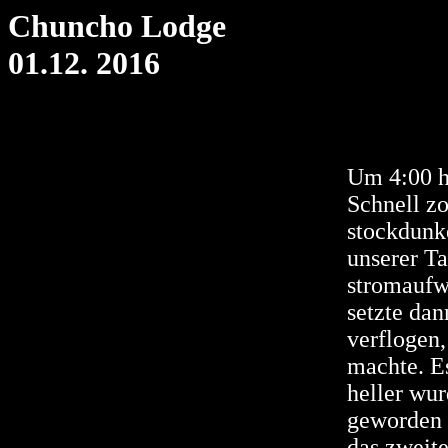
Chuncho Lodge
01.12. 2016
Um 4:00 h
Schnell zo
stockdunke
unserer T
stromaufw
setzte dan
verflogen
machte. Es
heller wur
geworden 
das zweit