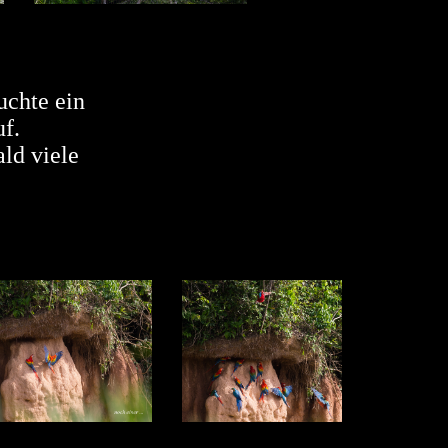
uchte ein
f.
ld viele