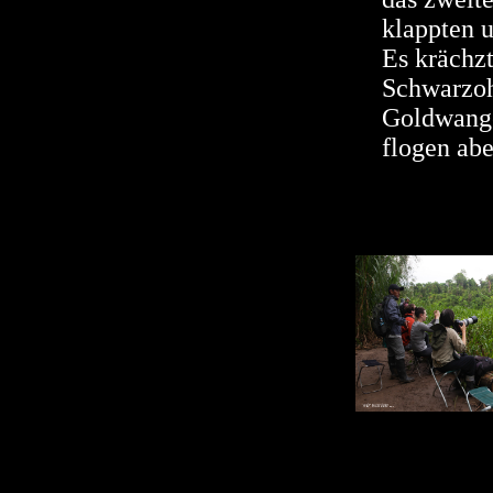
klappten 
Es krächz
Schwarzoh
Goldwange
flogen abe