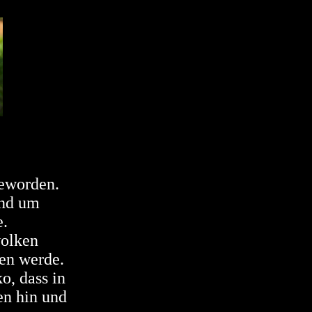
geworden.
und um
e.
wolken
nen werde.
o, dass in
en hin und