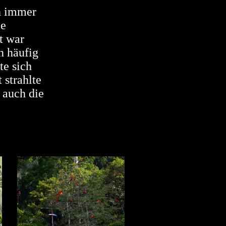
ch immer
ie
t war
n häufig
te sich
 strahlte
 auch die