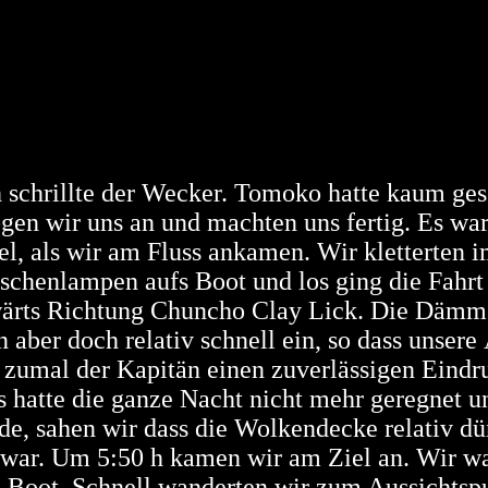
 schrillte der Wecker. Tomoko hatte kaum ges
gen wir uns an und machten uns fertig. Es wa
l, als wir am Fluss ankamen. Wir kletterten 
aschenlampen aufs Boot und los ging die Fahrt
ärts Richtung Chuncho Clay Lick. Die Dämm
n aber doch relativ schnell ein, so dass unsere
, zumal der Kapitän einen zuverlässigen Eindr
 hatte die ganze Nacht nicht mehr geregnet un
de, sahen wir dass die Wolkendecke relativ d
war. Um 5:50 h kamen wir am Ziel an. Wir wa
e Boot. Schnell wanderten wir zum Aussichtsp