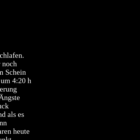
chlafen.
r noch
im Schein
 um 4:20 h
erung
 Ängste
uck
d als es
ünn
ren heute
unkt,